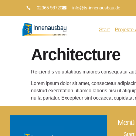
02365 98720
info@ts-innenausbau.de
Start
Projekte
Architecture
Reiciendis voluptatibus maiores consequatur aut 
Lorem ipsum dolor sit amet, consectetur adipisci
nostrud exercitation ullamco laboris nisi ut aliqu
nulla pariatur. Excepteur sint occaecat cupidatat 
Menü
Start