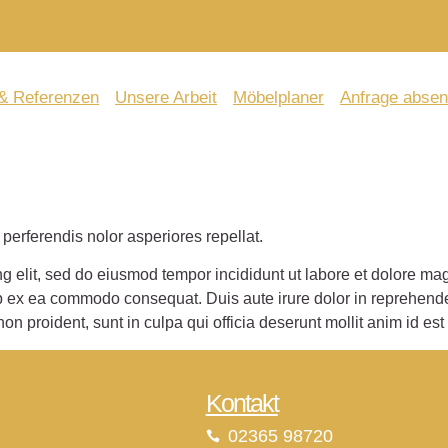
 & Referenzen
Unsere Arbeit
Möbelplaner
Anfrage abse
perferendis nolor asperiores repellat.
ng elit, sed do eiusmod tempor incididunt ut labore et dolore m
ip ex ea commodo consequat. Duis aute irure dolor in reprehenderi
non proident, sunt in culpa qui officia deserunt mollit anim id es
Kontakt
02365 98720