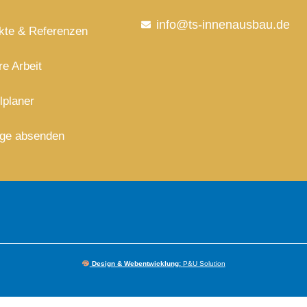
info@ts-innenausbau.de
kte & Referenzen
e Arbeit
lplaner
age absenden
Design & Webentwicklung:
P&U Solution